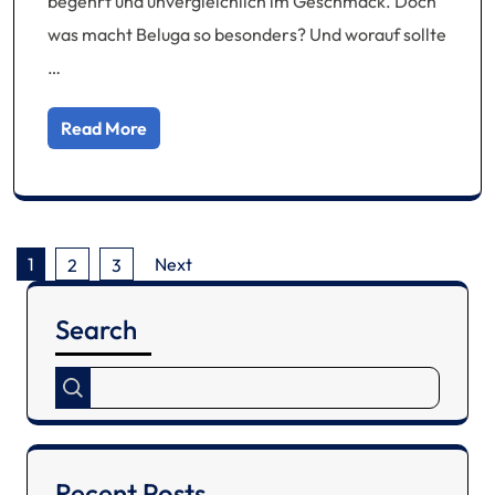
begehrt und unvergleichlich im Geschmack. Doch
was macht Beluga so besonders? Und worauf sollte
…
Read More
Posts
1
Next
2
3
pagination
Search
Recent Posts